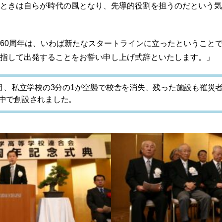
ときは自らが時代の風となり、先導的役割を担うのだという気
60周年は、いわば新たなスタートラインに立ったということ
指して出発することをお誓い申し上げ式辞といたします。」
5月、私立学校の3分の1が空襲で校舎を消失、残った施設も罹災
中で創設されました。