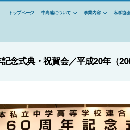
トップページ
中高連について
事業内容
私学協
年記念式典・祝賀会／平成20年（20